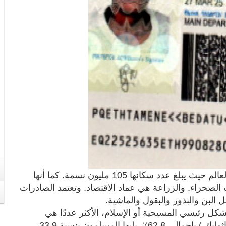
تعتبر إثيوبيا من أكثر البلدان اكتظاظا بالسكان في العالم حيث يبلغ عدد سكانها 105 مليون نسمة. كما أنها
الصحراء. والزراعة هي عماد الاقتصاد. وتعتمد الصادرات
البن والبذور والبقول والماشية.
بشكل رئيسي المسيحية أو الإسلام، الأكثر عددًا هي
المسيحية ( الأرثوذكسية الإثيوبية، البنتاي، الروم الكاثوليك ) بإجمالي 62.8٪، يليها المسلمون بنسبة 33.9،