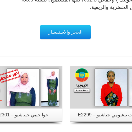
ق الحضرية والريفية.
الحجز والاستفسار
تفاصيل
تفاصيل
تيشومي جياشيو – E2299
حوا جيبي جيتاشيو – E2301