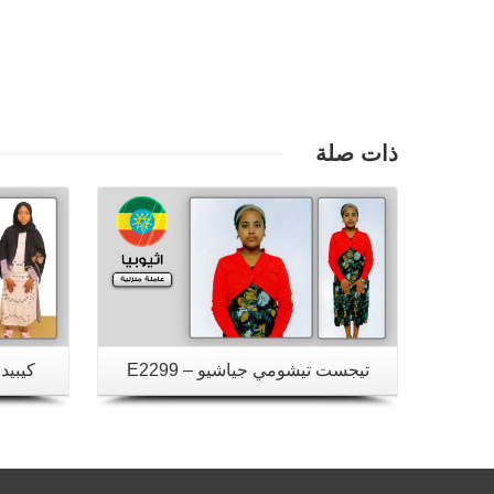
تفاصيل
ذات صلة
تيجست تيشومي جياشيو – E2299
كيبيدي