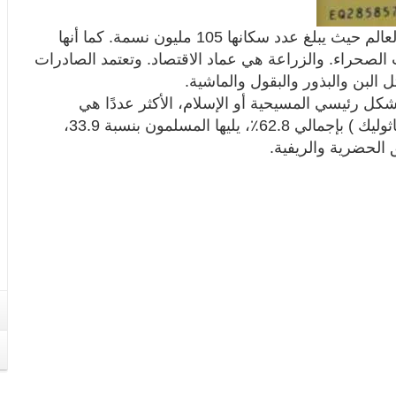
تعتبر إثيوبيا من أكثر البلدان اكتظاظا بالسكان في العالم حيث يبلغ عدد سكانها 105 مليون نسمة. كما أنها
الصحراء. والزراعة هي عماد الاقتصاد. وتعتمد الصادرات
البن والبذور والبقول والماشية.
بشكل رئيسي المسيحية أو الإسلام، الأكثر عددًا هي
المسيحية ( الأرثوذكسية الإثيوبية، البنتاي، الروم الكاثوليك ) بإجمالي 62.8٪، يليها المسلمون بنسبة 33.9،
ق الحضرية والريفية.