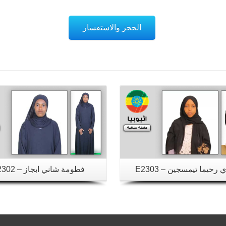
الحجز والاستفسار
تفاصيل
تفاصيل
 رحيما تيمسجين – E2303
فطومة شاني ابجاز – E2302