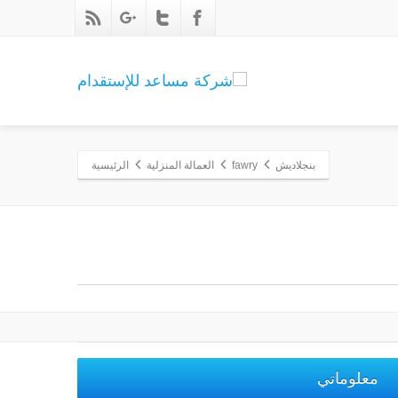
بنجلاديش
fawry
العمالة المنزلية
الرئيسية
معلوماتي