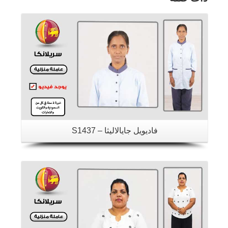
تفاصيل
فاديويل جايالاليثا – S1437
تفاصيل