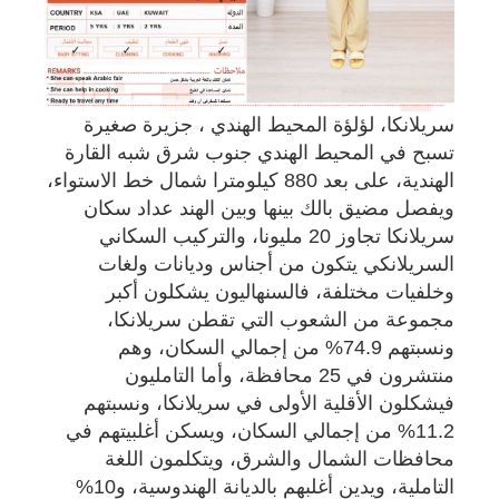
سريلانكا، لؤلؤة المحيط الهندي ، جزيرة صغيرة
تسبح في المحيط الهندي جنوب شرق شبه القارة
الهندية، على بعد 880 كيلومترا شمال خط الاستواء،
ويفصل مضيق بالك بينها وبين الهند عداد سكان
سريلانكا تجاوز 20 مليونا، والتركيب السكاني
السريلانكي يتكون من أجناس وديانات ولغات
وخلفيات مختلفة، فالسنهاليون يشكلون أكبر
مجموعة من الشعوب التي تقطن سريلانكا،
ونسبتهم 74.9% من إجمالي السكان، وهم
منتشرون في 25 محافظة، وأما التامليون
فيشكلون الأقلية الأولى في سريلانكا، ونسبتهم
11.2% من إجمالي السكان، ويسكن أغلبيتهم في
محافظات الشمال والشرق، ويتكلمون اللغة
التاملية، ويدين أغلبهم بالديانة الهندوسية، و10%