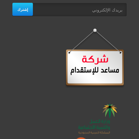
إشترك