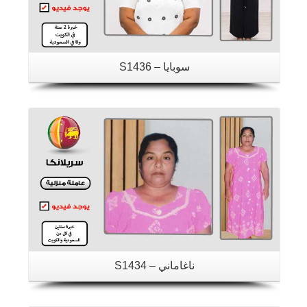
سوبايا – S1436
تفاصيل
ناغاماني – S1434
تفاصيل