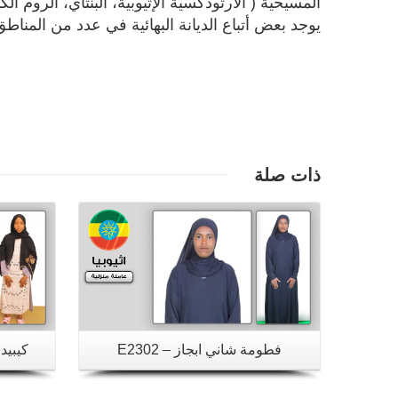
يوجد بعض أتباع الديانة البهائية في عدد من المناط
تفاصيل
ذات صلة
فطومة شاني ابجاز – E2302
كيبيدي