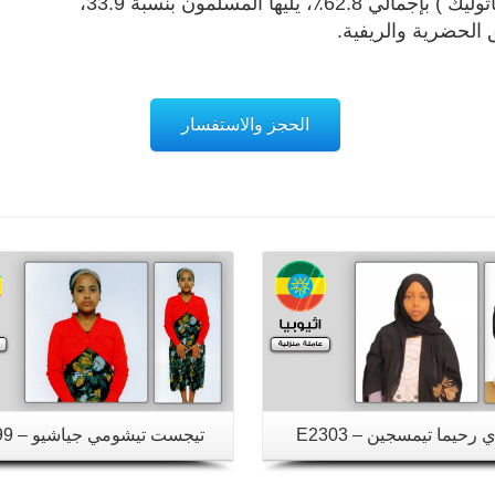
المسيحية ( الأرثوذكسية الإثيوبية، البنتاي، الروم الكاثوليك ) بإجمالي 62.8٪، يليها المسلمون بنسبة 33.9،
ق الحضرية والريفية.
الحجز والاستفسار
تفاصيل
تفاصيل
 رحيما تيمسجين – E2303
تيجست تيشومي جياشيو – E2299