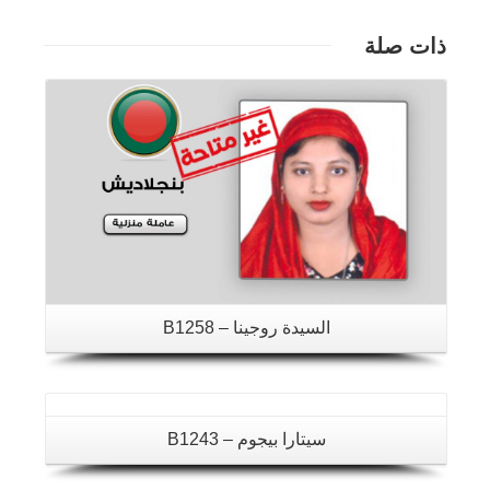
ذات صلة
تفاصيل
تفاصيل
السيدة روجينا – B1258
تفاصيل
سيتارا بيجوم – B1243