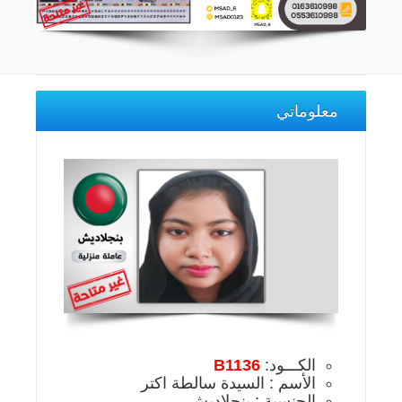
معلوماتي
الكـــود:
B1136
الأسم : السيدة سالطة اكتر
الجنسية : بنجلاديش