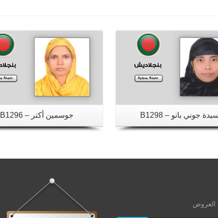
تفاصيل
تفاصيل
يدة جوني بانو – B1298
جوسمين أكتر – B1296
ث العروض