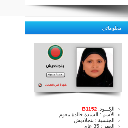
معلوماتي
الكـــود:
B1152
الأسم : السيدة خالدة بيغوم
الجنسية : بنجلاديش
العمر : 35 عام