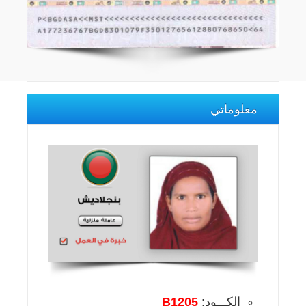
معلوماتي
الكـــود:
B1205