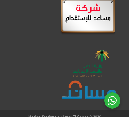
Motion Stations
by Amer El-Sobky © 2026
الرئيسية
/
من نحن
/
عرض الشهر
/
العروض
/
العمالة المنزلية
/