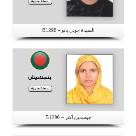
السيدة جوني بانو – B1298
تفاصيل
جوسمين أكتر – B1296
تفاصيل