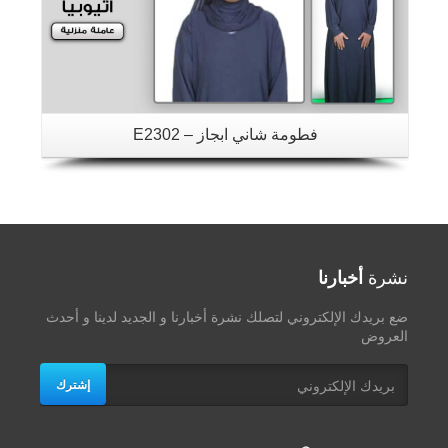
فطومة شاني ابجاز – E2302
نشرة
أخبارنا
ضع بريدك الإلكتروني لتصلك نشرة أخبارنا و الجديد لدينا و أحدث
العروض
إشترك