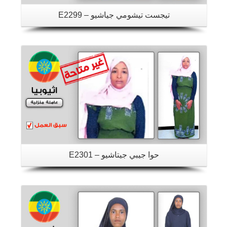
تيجست تيشومي جياشيو – E2299
تفاصيل
حوا جيبي جيتاشيو – E2301
تفاصيل