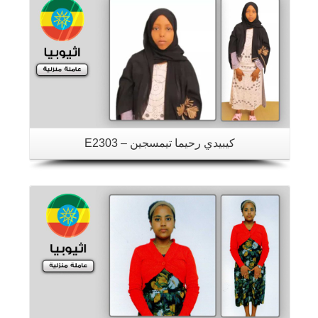
كيبيدي رحيما تيمسجين – E2303
تفاصيل