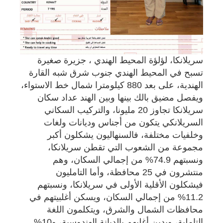
سريلانكا، لؤلؤة المحيط الهندي ، جزيرة صغيرة
تسبح في المحيط الهندي جنوب شرق شبه القارة
الهندية، على بعد 880 كيلومترا شمال خط الاستواء،
ويفصل مضيق بالك بينها وبين الهند عداد سكان
سريلانكا تجاوز 20 مليونا، والتركيب السكاني
السريلانكي يتكون من أجناس وديانات ولغات
وخلفيات مختلفة، فالسنهاليون يشكلون أكبر
مجموعة من الشعوب التي تقطن سريلانكا،
ونسبتهم 74.9% من إجمالي السكان، وهم
منتشرون في 25 محافظة، وأما التامليون
فيشكلون الأقلية الأولى في سريلانكا، ونسبتهم
11.2% من إجمالي السكان، ويسكن أغلبيتهم في
محافظات الشمال والشرق، ويتكلمون اللغة
التاملية، ويدين أغلبهم بالديانة الهندوسية، و10%