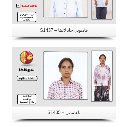
فاديويل جايالاليثا – S1437
تفاصيل
ناغاماني – S1435
تفاصيل