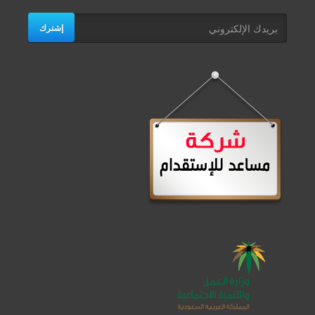
إشترك