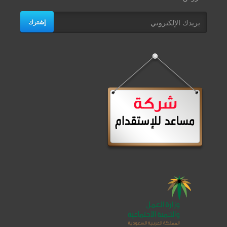
إشترك