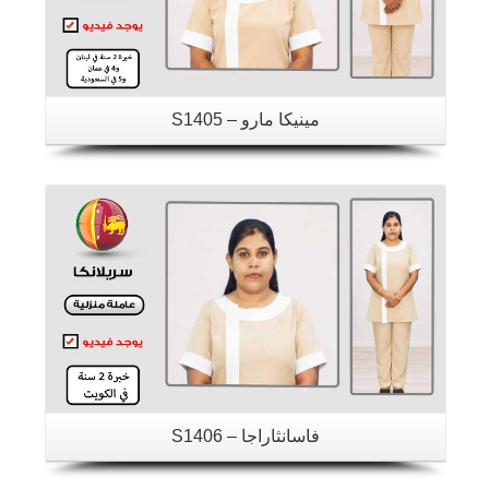
مينيكا مارو – S1405
تفاصيل
فاسانثاراجا – S1406