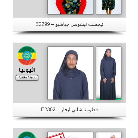
تيجست تيشومي جياشيو – E2299
تفاصيل
فطومة شاني ابجاز – E2302
تفاصيل