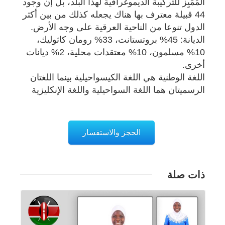
المُمَيِز للتركيبة الديموغرافية لهذا البلد، بل إن وجود
44 قبيلة معترف بها هناك يجعله كذلك من بين أكثر
الدول تنوعا من الناحية العرقية على وجه الأرض.
الديانة: 45% بروتستانت، 33% رومان كاثوليك،
10% مسلمون، 10% معتقدات محلية، 2% ديانات
أخرى.
اللغة الوطنية هي اللغة الكيسواحيلية بينما اللغتان
الرسميتان هما اللغة السواحيلية واللغة الإنكليزية
الحجز والاستفسار
ذات صلة
تفاصيل