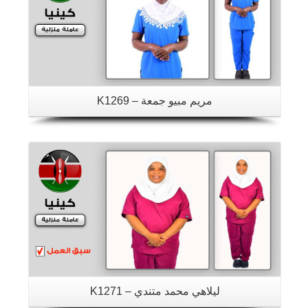
مريم مبيو جمعة – K1269
تفاصيل
ليلاهي محمد متندي – K1271