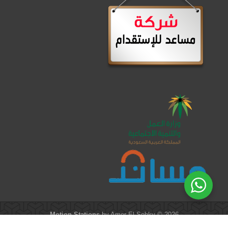
Motion Stations
by Amer El-Sobky © 2026