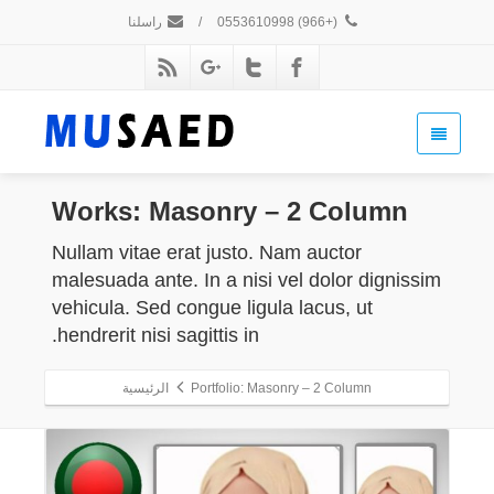
(+966) 0553610998
/
راسلنا
Works:
Masonry – 2 Column
Nullam vitae erat justo. Nam auctor
malesuada ante. In a nisi vel dolor dignissim
vehicula. Sed congue ligula lacus, ut
hendrerit nisi sagittis in.
Portfolio: Masonry – 2 Column
الرئيسية
Details