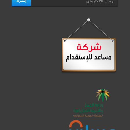
إشترك