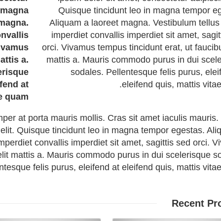
n magna
Quisque tincidunt leo in magna tempor e
 magna.
Aliquam a laoreet magna. Vestibulum tellus 
nvallis
imperdiet convallis imperdiet sit amet, sagit
Vivamus
orci. Vivamus tempus tincidunt erat, ut faucibu
attis a.
mattis a. Mauris commodo purus in dui scel
erisque
sodales. Pellentesque felis purus, elei
fend at
eleifend quis, mattis vita
ae quam.
per at porta mauris mollis. Cras sit amet iaculis mauris
 elit. Quisque tincidunt leo in magna tempor egestas. Al
mperdiet convallis imperdiet sit amet, sagittis sed orci. 
velit mattis a. Mauris commodo purus in dui scelerisque s
ntesque felis purus, eleifend at eleifend quis, mattis vita
Recent
Pr
Details
Details