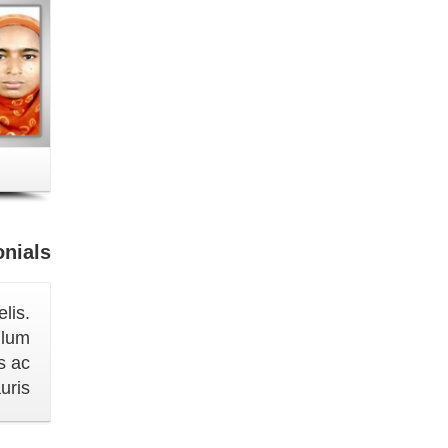
onials
lis.
ulum
s ac
ris.