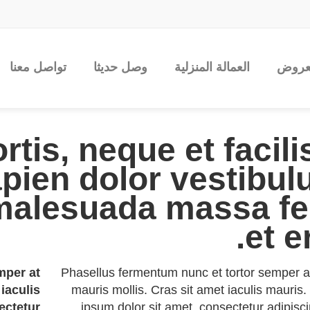
عروض
العمالة المنزلية
وصل حديثا
تواصل معنا
tis, neque et facili
apien dolor vestibu
 malesuada massa fe
et er
mper at
Phasellus fermentum nunc et tortor semper a
iaculis
mauris mollis. Cras sit amet iaculis mauris
ectetur
ipsum dolor sit amet, consectetur adipiscin