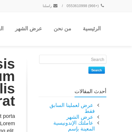
(+966) 0553610998
/
راسلنا
الرئيسية
من نحن
عرض الشهر
ال
sis
Search
lum
lis
أحدث المقالات
at.
عرض لعملينا السابق
فقط
t porta
عرض الشهر
عاملتك الإندونيسية
. Lorem
المعينة بإسم
g elit.