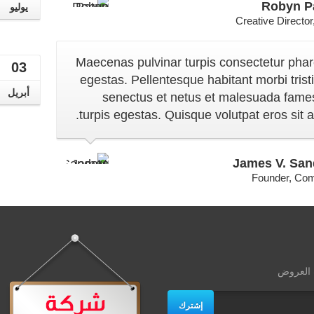
Robyn P
يوليو
Creative Director
Maecenas pulvinar turpis consectetur phar
03
egestas. Pellentesque habitant morbi trist
أبريل
senectus et netus et malesuada fame
turpis egestas. Quisque volutpat eros sit a
James V. San
Founder, Co
ث العروض
إشترك