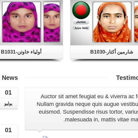
شارمين أكتار-B1030
أولياء خاوتن-B1031
t
News
Testim
01
Auctor sit amet feugiat eu & viverra ac fe
Nullam gravida neque quis augue vestib
يوليو
euismod. Suspendisse risus tortor, variu
malesuada in, mattis vitae mau
01