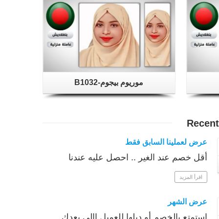
موريوم بيجوم-B1032
Recen
عرض لعملينا السابق فقط
أقل خصم عند الغير .. احصل عليه عندنا
اقرأ المزيد
عرض الشهر
استمتع بالخصم أو دبلها للعميل االي بعدك