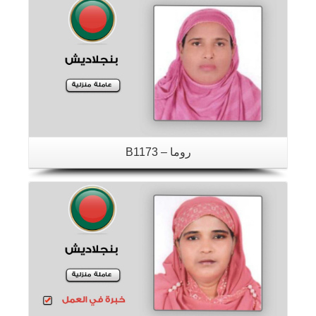
تفاصيل
روما – B1173
تفاصيل