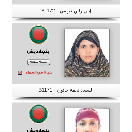
إيتي راني غرامي – B1172
تفاصيل
السيدة نجمة خاتون – B1171
تفاصيل