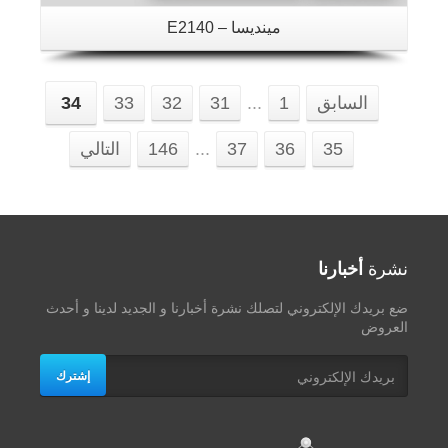
مينديسا – E2140
السابق
1
...
31
32
33
34
35
36
37
...
146
التالي
نشرة
أخبارنا
ضع بريدك الإلكتروني لتصلك نشرة أخبارنا و الجديد لدينا و أحدث
العروض
إشترك