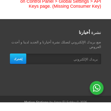
on Control Panel > Global Settings > API
Keys page. (Missing Consumer Key)
نشرة
أخبارنا
ضع بريدك الإلكتروني لتصلك نشرة أخبارنا و الجديد لدينا و أحدث
العروض
إشترك
Motion Stations
by Amer El-Sobky © 2026
الرئيسية
/
من نحن
/
عرض الشهر
/
العروض
/
العمالة المنزلية
/